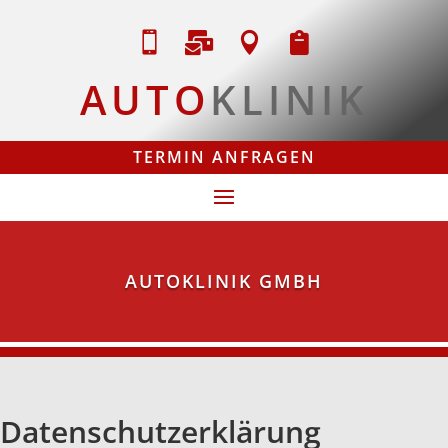




AUTO
KLINIK
TERMIN ANFRAGEN
AUTOKLINIK GMBH
Datenschutz­erklärung