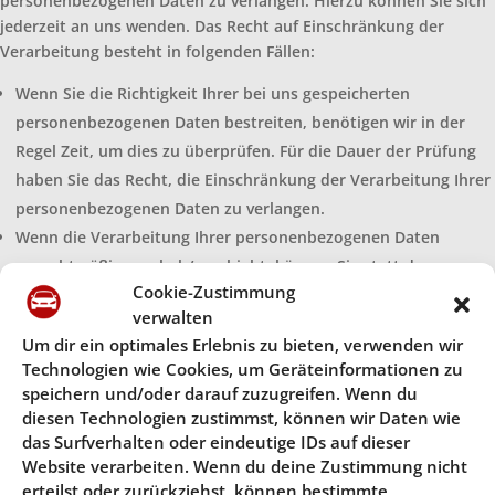
personenbezogenen Daten zu verlangen. Hierzu können Sie sich
jederzeit an uns wenden. Das Recht auf Einschränkung der
Verarbeitung besteht in folgenden Fällen:
Wenn Sie die Richtigkeit Ihrer bei uns gespeicherten
personenbezogenen Daten bestreiten, benötigen wir in der
Regel Zeit, um dies zu überprüfen. Für die Dauer der Prüfung
haben Sie das Recht, die Einschränkung der Verarbeitung Ihrer
personenbezogenen Daten zu verlangen.
Wenn die Verarbeitung Ihrer personenbezogenen Daten
unrechtmäßig geschah/geschieht, können Sie statt der
Cookie-Zustimmung
Löschung die Einschränkung der Datenverarbeitung verlangen.
verwalten
Wenn wir Ihre personenbezogenen Daten nicht mehr
Um dir ein optimales Erlebnis zu bieten, verwenden wir
benötigen, Sie sie jedoch zur Ausübung, Verteidigung oder
Technologien wie Cookies, um Geräteinformationen zu
Geltendmachung von Rechtsansprüchen benötigen, haben Sie
speichern und/oder darauf zuzugreifen. Wenn du
das Recht, statt der Löschung die Einschränkung der
diesen Technologien zustimmst, können wir Daten wie
Verarbeitung Ihrer personenbezogenen Daten zu verlangen.
das Surfverhalten oder eindeutige IDs auf dieser
Website verarbeiten. Wenn du deine Zustimmung nicht
Wenn Sie einen Widerspruch nach Art. 21 Abs. 1 DSGVO
erteilst oder zurückziehst, können bestimmte