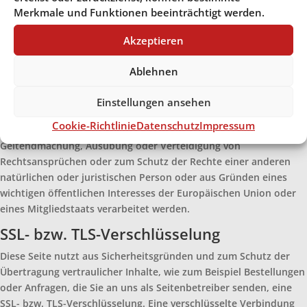
eingelegt haben, muss eine Abwägung zwischen Ihren und
Merkmale und Funktionen beeinträchtigt werden.
unseren Interessen vorgenommen werden. Solange noch nicht
feststeht, wessen Interessen überwiegen, haben Sie das Recht,
Akzeptieren
die Einschränkung der Verarbeitung Ihrer personenbezogenen
Ablehnen
Daten zu verlangen.
Wenn Sie die Verarbeitung Ihrer personenbezogenen Daten
Einstellungen ansehen
eingeschränkt haben, dürfen diese Daten – von ihrer
Cookie-Richtlinie
Datenschutz
Impressum
Speicherung abgesehen – nur mit Ihrer Einwilligung oder zur
Geltendmachung, Ausübung oder Verteidigung von
Rechtsansprüchen oder zum Schutz der Rechte einer anderen
natürlichen oder juristischen Person oder aus Gründen eines
wichtigen öffentlichen Interesses der Europäischen Union oder
eines Mitgliedstaats verarbeitet werden.
SSL- bzw. TLS-Verschlüsselung
Diese Seite nutzt aus Sicherheitsgründen und zum Schutz der
Übertragung vertraulicher Inhalte, wie zum Beispiel Bestellungen
oder Anfragen, die Sie an uns als Seitenbetreiber senden, eine
SSL- bzw. TLS-Verschlüsselung. Eine verschlüsselte Verbindung