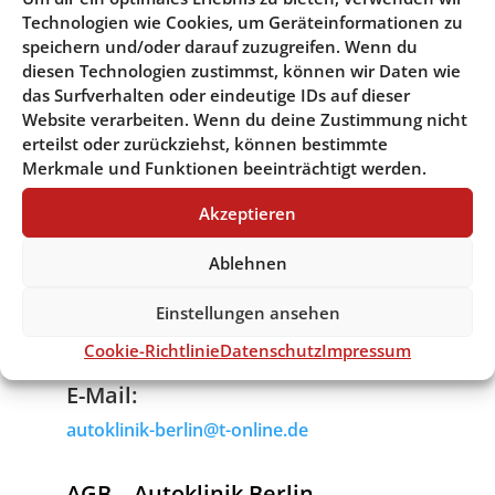
Technologien wie Cookies, um Geräteinformationen zu
speichern und/oder darauf zuzugreifen. Wenn du
diesen Technologien zustimmst, können wir Daten wie
Instagram Prenzlau:
das Surfverhalten oder eindeutige IDs auf dieser
Website verarbeiten. Wenn du deine Zustimmung nicht
erteilst oder zurückziehst, können bestimmte
Merkmale und Funktionen beeinträchtigt werden.
Akzeptieren
Die Autoklinik GmbH
Gülzower Straße 34-36
Ablehnen
12621 Berlin
Einstellungen ansehen
Telefon:
Cookie-Richtlinie
Datenschutz
Impressum
+49 030 5627028
E-Mail:
autoklinik-berlin@t-online.de
AGB – Autoklinik Berlin