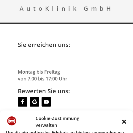
AutoKlinik GmbH
Sie erreichen uns:
Montag bis Freitag
von 7.00 bis 17:00 Uhr
Bewerten Sie uns:
Cookie-Zustimmung
Instagram Berlin:
verwalten
Um dir ein optimales Erlebnis zu bieten, verwenden wir